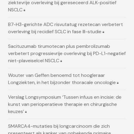
ziektevrije overleving bij gereseceerd ALK-positief
NSCLC
B7-H3-gerichte ADC risvutatug rezetecan verbetert
overleving bij recidief SCLC in fase III-studie
Sacituzumab tirumotecan plus pembrolizumab
verbetert progressievrije overleving bij PD-L1-negatief
niet-plaveiselcel NSCLC
Wouter van Geffen benoemd tot hoogleraar
Longziekten, in het bijzonder thoracale oncologie
Verslag Longsymposium ‘Tussen infuus en incisie: de
kunst van perioperatieve therapie en chirurgische
keuzes’
SMARCA4-mutaties bij longcarcinoom die zich
presenteert als kanker van onbekende primaire