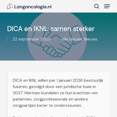
Skip
Menu
to
search
main
Close
content
Menu
DICA en IKNL: samen sterker
22 september 2025
Alle nieuws
,
Nieuws
DICA en IKNL willen per 1 januari 2026 bestuurlijk
fuseren, gevolgd door een juridische fusie in
2027. Hiermee bundelen ze hun krachten om
patiënten, zorgprofessionals en andere
zorgpartijen beter te ondersteunen.