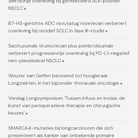
ziektevrije overleving bij gereseceerd ALK-positief
NSCLC
B7-H3-gerichte ADC risvutatug rezetecan verbetert
overleving bij recidief SCLC in fase III-studie
Sacituzumab tirumotecan plus pembrolizumab
verbetert progressievrije overleving bij PD-L1-negatief
niet-plaveiselcel NSCLC
Wouter van Geffen benoemd tot hoogleraar
Longziekten, in het bijzonder thoracale oncologie
Verslag Longsymposium ‘Tussen infuus en incisie: de
kunst van perioperatieve therapie en chirurgische
keuzes’
SMARCA4-mutaties bij longcarcinoom die zich
presenteert als kanker van onbekende primaire