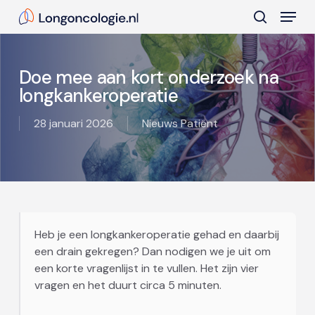
Skip
Menu
to
search
main
Close
content
Menu
Doe mee aan kort onderzoek na
longkankeroperatie
28 januari 2026
Nieuws Patiënt
Heb je een longkankeroperatie gehad en daarbij
een drain gekregen? Dan nodigen we je uit om
een korte vragenlijst in te vullen. Het zijn vier
vragen en het duurt circa 5 minuten.