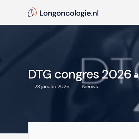
Skip
to
main
content
Hit enter to search or ESC to close
DTG congres 2026
28 januari 2026
Nieuws