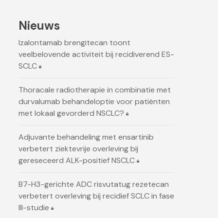
Nieuws
Izalontamab brengitecan toont
veelbelovende activiteit bij recidiverend ES-
SCLC
Thoracale radiotherapie in combinatie met
durvalumab behandeloptie voor patiënten
met lokaal gevorderd NSCLC?
Adjuvante behandeling met ensartinib
verbetert ziektevrije overleving bij
gereseceerd ALK-positief NSCLC
B7-H3-gerichte ADC risvutatug rezetecan
verbetert overleving bij recidief SCLC in fase
III-studie