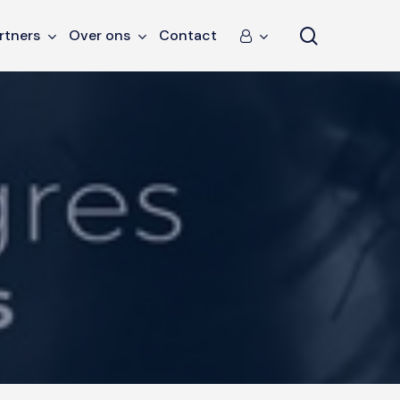
search
rtners
Over ons
Contact