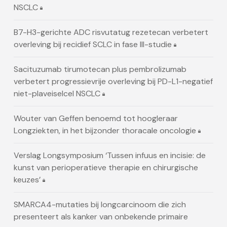
NSCLC
B7-H3-gerichte ADC risvutatug rezetecan verbetert
overleving bij recidief SCLC in fase III-studie
Sacituzumab tirumotecan plus pembrolizumab
verbetert progressievrije overleving bij PD-L1-negatief
niet-plaveiselcel NSCLC
Wouter van Geffen benoemd tot hoogleraar
Longziekten, in het bijzonder thoracale oncologie
Verslag Longsymposium ‘Tussen infuus en incisie: de
kunst van perioperatieve therapie en chirurgische
keuzes’
SMARCA4-mutaties bij longcarcinoom die zich
presenteert als kanker van onbekende primaire