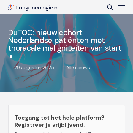
Skip
Menu
to
search
main
Close
content
Menu
DuTOC: nieuw cohort
Nederlandse patiënten met
thoracale maligniteiten van start
29 augustus 2025
Alle nieuws
Toegang tot het hele platform?
Registreer je vrijblijvend.