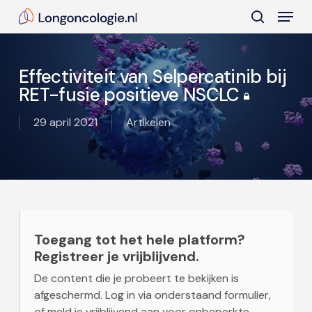
Skip
Menu
to
search
main
Close
content
Menu
Effectiviteit van Selpercatinib bij
RET-fusie positieve NSCLC
29 april 2021
Artikelen
Toegang tot het hele platform?
Registreer je vrijblijvend.
De content die je probeert te bekijken is
afgeschermd. Log in via onderstaand formulier,
of meld je vrijblijvend aan voor onbeperkte