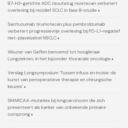
B7-H3-gerichte ADC risvutatug rezetecan verbetert
overleving bij recidief SCLC in fase III-studie
Sacituzumab tirumotecan plus pembrolizumab
verbetert progressievrije overleving bij PD-L1-negatief
niet-plaveiselcel NSCLC
Wouter van Geffen benoemd tot hoogleraar
Longziekten, in het bijzonder thoracale oncologie
Verslag Longsymposium ‘Tussen infuus en incisie: de
kunst van perioperatieve therapie en chirurgische
keuzes’
SMARCA4-mutaties bij longcarcinoom die zich
presenteert als kanker van onbekende primaire
oorsprong