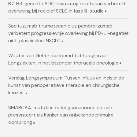
B7-H3-gerichte ADC risvutatug rezetecan verbetert
overleving bij recidief SCLC in fase III-studie
Sacituzumab tirumotecan plus pembrolizumab
verbetert progressievrije overleving bij PD-L1-negatief
niet-plaveiselcel NSCLC
Wouter van Geffen benoemd tot hoogleraar
Longziekten, in het bijzonder thoracale oncologie
Verslag Longsymposium ‘Tussen infuus en incisie: de
kunst van perioperatieve therapie en chirurgische
keuzes’
SMARCA4-mutaties bij longcarcinoom die zich
presenteert als kanker van onbekende primaire
oorsprong