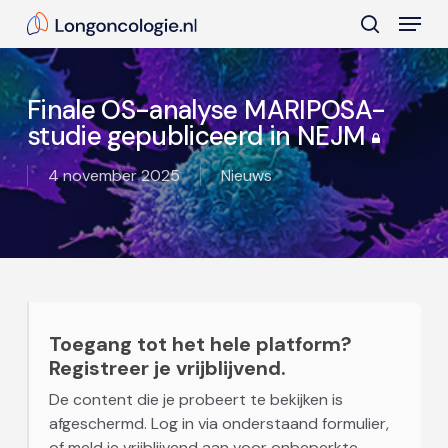
Skip
Menu
to
search
main
Close
content
Menu
Finale OS-analyse MARIPOSA-
studie gepubliceerd in NEJM
4 november 2025
Nieuws
Toegang tot het hele platform?
Registreer je vrijblijvend.
De content die je probeert te bekijken is
afgeschermd. Log in via onderstaand formulier,
of meld je vrijblijvend aan voor onbeperkte