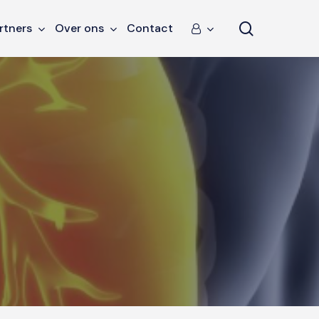
search
rtners
Over ons
Contact