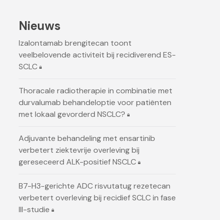
Nieuws
Izalontamab brengitecan toont
veelbelovende activiteit bij recidiverend ES-
SCLC
Thoracale radiotherapie in combinatie met
durvalumab behandeloptie voor patiënten
met lokaal gevorderd NSCLC?
Adjuvante behandeling met ensartinib
verbetert ziektevrije overleving bij
gereseceerd ALK-positief NSCLC
B7-H3-gerichte ADC risvutatug rezetecan
verbetert overleving bij recidief SCLC in fase
III-studie