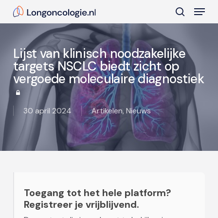
Skip
Menu
to
search
main
Close
content
Menu
Lijst van klinisch noodzakelijke
targets NSCLC biedt zicht op
vergoede moleculaire diagnostiek
30 april 2024
Artikelen
,
Nieuws
Toegang tot het hele platform?
Registreer je vrijblijvend.