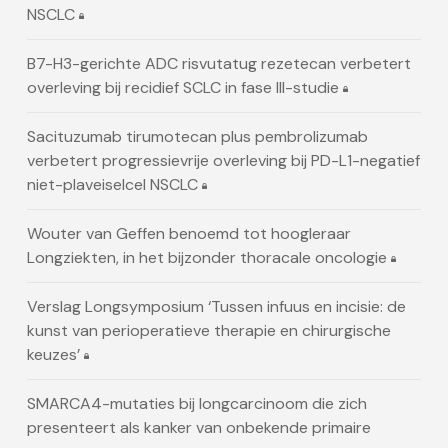
NSCLC
B7-H3-gerichte ADC risvutatug rezetecan verbetert
overleving bij recidief SCLC in fase III-studie
Sacituzumab tirumotecan plus pembrolizumab
verbetert progressievrije overleving bij PD-L1-negatief
niet-plaveiselcel NSCLC
Wouter van Geffen benoemd tot hoogleraar
Longziekten, in het bijzonder thoracale oncologie
Verslag Longsymposium ‘Tussen infuus en incisie: de
kunst van perioperatieve therapie en chirurgische
keuzes’
SMARCA4-mutaties bij longcarcinoom die zich
presenteert als kanker van onbekende primaire