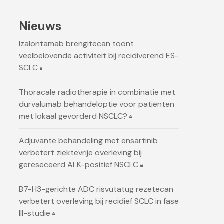
Nieuws
Izalontamab brengitecan toont
veelbelovende activiteit bij recidiverend ES-
SCLC
Thoracale radiotherapie in combinatie met
durvalumab behandeloptie voor patiënten
met lokaal gevorderd NSCLC?
Adjuvante behandeling met ensartinib
verbetert ziektevrije overleving bij
gereseceerd ALK-positief NSCLC
B7-H3-gerichte ADC risvutatug rezetecan
verbetert overleving bij recidief SCLC in fase
III-studie