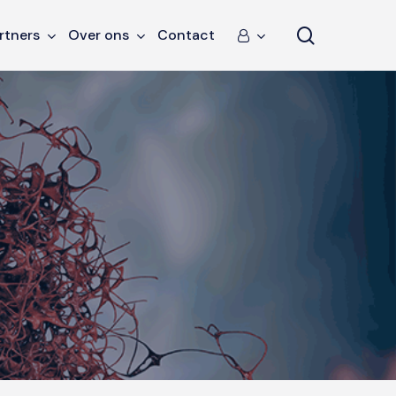
search
rtners
Over ons
Contact