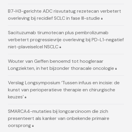
B7-H3-gerichte ADC risvutatug rezetecan verbetert
overleving bij recidief SCLC in fase III-studie
Sacituzumab tirumotecan plus pembrolizumab
verbetert progressievrije overleving bij PD-L1-negatief
niet-plaveiselcel NSCLC
Wouter van Geffen benoemd tot hoogleraar
Longziekten, in het bijzonder thoracale oncologie
Verslag Longsymposium ‘Tussen infuus en incisie: de
kunst van perioperatieve therapie en chirurgische
keuzes’
SMARCA4-mutaties bij longcarcinoom die zich
presenteert als kanker van onbekende primaire
oorsprong