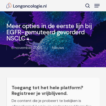
Skip
Menu
to
search
main
Close
content
Menu
Meer opties in de eerste lijn bij
EGFR-gemuteerd gevorderd
NSCLC
6 november 2025
Nieuws
Toegang tot het hele platform?
Registreer je vrijblijvend.
De content die je probeert te bekijken is