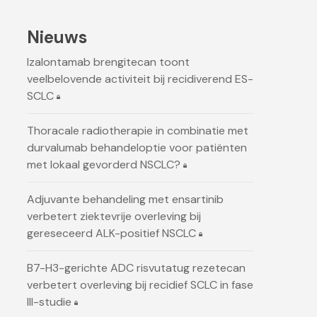
Nieuws
Izalontamab brengitecan toont
veelbelovende activiteit bij recidiverend ES-
SCLC
Thoracale radiotherapie in combinatie met
durvalumab behandeloptie voor patiënten
met lokaal gevorderd NSCLC?
Adjuvante behandeling met ensartinib
verbetert ziektevrije overleving bij
gereseceerd ALK-positief NSCLC
B7-H3-gerichte ADC risvutatug rezetecan
verbetert overleving bij recidief SCLC in fase
III-studie