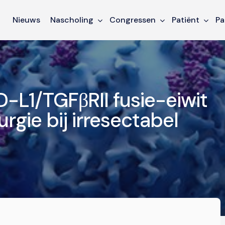
Nieuws
Nascholing
Congressen
Patiënt
Pa
-L1/TGFβRII fusie-eiwit
rgie bij irresectabel