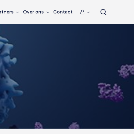
search
rtners
Over ons
Contact