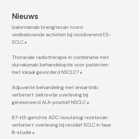
Nieuws
Izalontamab brengitecan toont
veelbelovende activiteit bij recidiverend ES-
SCLC
Thoracale radiotherapie in combinatie met
durvalumab behandeloptie voor patiënten
met lokaal gevorderd NSCLC?
Adjuvante behandeling met ensartinib
verbetert ziektevrije overleving bij
gereseceerd ALK-positief NSCLC
B7-H3-gerichte ADC risvutatug rezetecan
verbetert overleving bij recidief SCLC in fase
III-studie