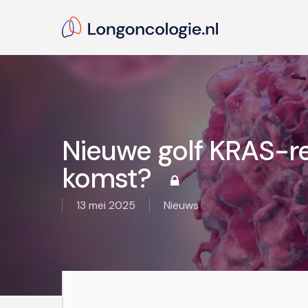
Skip
to
main
content
Hit enter to search or ESC to close
Nieuwe golf KRAS-
komst?
13 mei 2025
Nieuws