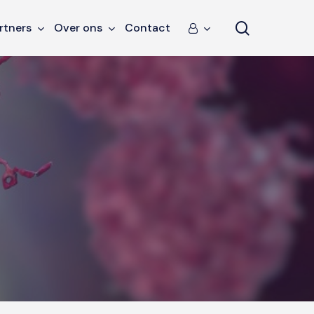
search
rtners
Over ons
Contact