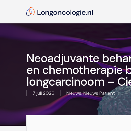
Skip
to
main
content
Hit enter to search or ESC to close
Neoadjuvante beha
en chemotherapie bij
longcarcinoom – C
7 juli 2026
Nieuws
,
Nieuws Patiënt