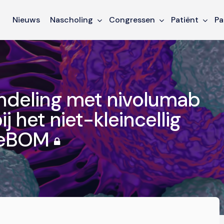
Nieuws
Nascholing
Congressen
Patiënt
Pa
ndeling met nivolumab
 het niet-kleincellig
ieBOM