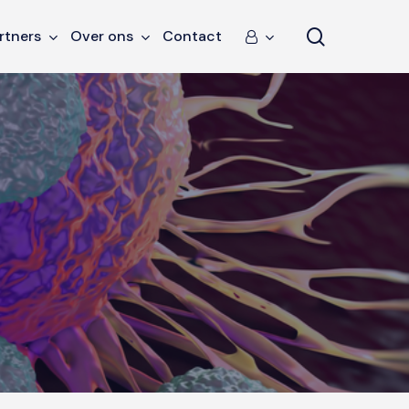
search
rtners
Over ons
Contact