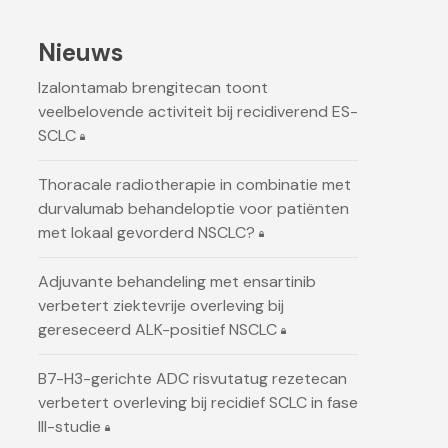
Nieuws
Izalontamab brengitecan toont
veelbelovende activiteit bij recidiverend ES-
SCLC
Thoracale radiotherapie in combinatie met
durvalumab behandeloptie voor patiënten
met lokaal gevorderd NSCLC?
Adjuvante behandeling met ensartinib
verbetert ziektevrije overleving bij
gereseceerd ALK-positief NSCLC
B7-H3-gerichte ADC risvutatug rezetecan
verbetert overleving bij recidief SCLC in fase
III-studie