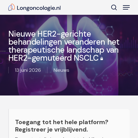
Skip
Menu
to
search
main
Close
content
Menu
Nieuwe HER2-gerichte
behandelingen veranderen het
therapeutische landschap van
HER2-gemuteerd NSCLC
13 juni 2026
Nieuws
Toegang tot het hele platform?
Registreer je vrijblijvend.