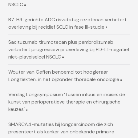
NSCLC
B7-H3-gerichte ADC risvutatug rezetecan verbetert
overleving bij recidief SCLC in fase III-studie
Sacituzumab tirumotecan plus pembrolizumab
verbetert progressievrije overleving bij PD-L1-negatief
niet-plaveiselcel NSCLC
Wouter van Geffen benoemd tot hoogleraar
Longziekten, in het bijzonder thoracale oncologie
Verslag Longsymposium ‘Tussen infuus en incisie: de
kunst van perioperatieve therapie en chirurgische
keuzes’
SMARCA4-mutaties bij longcarcinoom die zich
presenteert als kanker van onbekende primaire