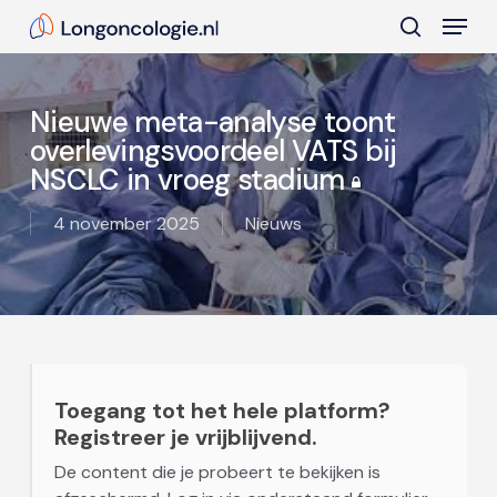
Skip
Menu
to
search
main
Close
content
Menu
Nieuwe meta-analyse toont
overlevingsvoordeel VATS bij
NSCLC in vroeg stadium
4 november 2025
Nieuws
Toegang tot het hele platform?
Registreer je vrijblijvend.
De content die je probeert te bekijken is