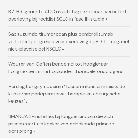
B7-H3-gerichte ADC risvutatug rezetecan verbetert
overleving bij recidief SCLC in fase III-studie
Sacituzumab tirumotecan plus pembrolizumab
verbetert progressievrije overleving bij PD-L1-negatief
niet-plaveiselcel NSCLC
Wouter van Geffen benoemd tot hoogleraar
Longziekten, in het bijzonder thoracale oncologie
Verslag Longsymposium ‘Tussen infuus en incisie: de
kunst van perioperatieve therapie en chirurgische
keuzes’
SMARCA4-mutaties bij longcarcinoom die zich
presenteert als kanker van onbekende primaire
oorsprong