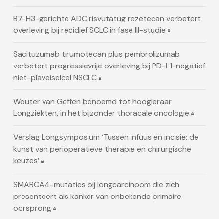
B7-H3-gerichte ADC risvutatug rezetecan verbetert
overleving bij recidief SCLC in fase III-studie
Sacituzumab tirumotecan plus pembrolizumab
verbetert progressievrije overleving bij PD-L1-negatief
niet-plaveiselcel NSCLC
Wouter van Geffen benoemd tot hoogleraar
Longziekten, in het bijzonder thoracale oncologie
Verslag Longsymposium ‘Tussen infuus en incisie: de
kunst van perioperatieve therapie en chirurgische
keuzes’
SMARCA4-mutaties bij longcarcinoom die zich
presenteert als kanker van onbekende primaire
oorsprong