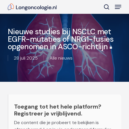
Skip
Menu
to
search
main
Close
content
Menu
Nieuwe studies bij NSCLC met
EGFR-mutaties of NRG1-fusies
opgenomen in ASCO-richtlijn
28 juli 2025
Alle nieuws
Toegang tot het hele platform?
Registreer je vrijblijvend.
De content die je probeert te bekijken is