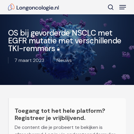
Skip
Menu
to
search
main
Close
content
Menu
OS bij gevorderde NSCLC met
EGFR mutatie met verschillende
TKI-remmers
7 maart 2023
Nieuws
Toegang tot het hele platform?
Registreer je vrijblijvend.
De content die je probeert te bekijken is