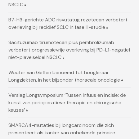
NSCLC
B7-H3-gerichte ADC risvutatug rezetecan verbetert
overleving bij recidief SCLC in fase III-studie
Sacituzumab tirumotecan plus pembrolizumab
verbetert progressievrije overleving bij PD-L1-negatief
niet-plaveiselcel NSCLC
Wouter van Geffen benoemd tot hoogleraar
Longziekten, in het bijzonder thoracale oncologie
Verslag Longsymposium ‘Tussen infuus en incisie: de
kunst van perioperatieve therapie en chirurgische
keuzes’
SMARCA4-mutaties bij longcarcinoom die zich
presenteert als kanker van onbekende primaire