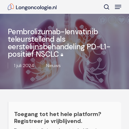
Skip
Menu
to
search
main
Close
content
Menu
Pembrolizumab-lenvatinib
teleurstellend als
eerstelijnsbehandeling PD-L1-
positief NSCLC
1 juli 2024
Nieuws
Toegang tot het hele platform?
Registreer je vrijblijvend.