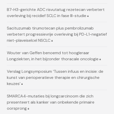
B7-H3-gerichte ADC risvutatug rezetecan verbetert
overleving bij recidief SCLC in fase III-studie
Sacituzumab tirumotecan plus pembrolizumab
verbetert progressievrije overleving bij PD-L1-negatief
niet-plaveiselcel NSCLC
Wouter van Geffen benoemd tot hoogleraar
Longziekten, in het bijzonder thoracale oncologie
Verslag Longsymposium ‘Tussen infuus en incisie: de
kunst van perioperatieve therapie en chirurgische
keuzes’
SMARCA4-mutaties bij longcarcinoom die zich
presenteert als kanker van onbekende primaire
oorsprong