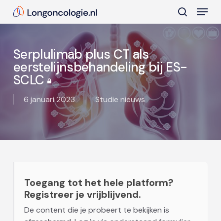
Skip
Menu
to
search
main
Close
content
Menu
Serplulimab plus CT als
eerstelijnsbehandeling bij ES-
SCLC
6 januari 2023
Studie nieuws
Toegang tot het hele platform?
Registreer je vrijblijvend.
De content die je probeert te bekijken is