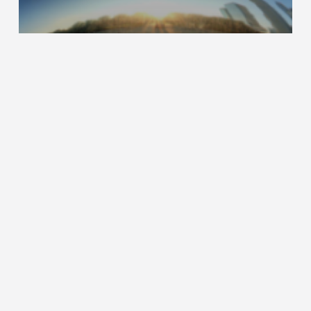
2025
Congressen
AI-gestuurd model voorspelt
overleving NSCLC beter dan
traditionele modellen
Nieuws
Izalontamab brengitecan toont veelbelovende
activiteit bij recidiverend ES-SCLC