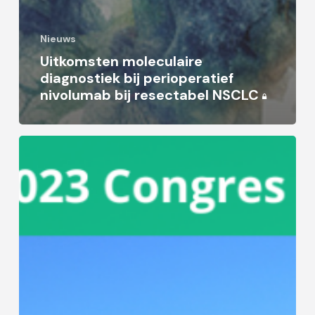
Nieuws
Uitkomsten moleculaire
diagnostiek bij perioperatief
nivolumab bij resectabel NSCLC
AI-
gestuurd
model
voorspelt
overleving
NSCLC
beter
dan
traditionele
modellen