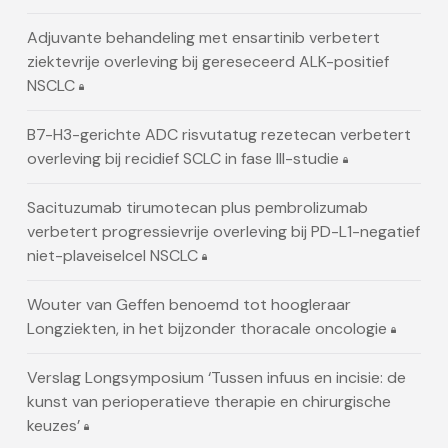
Adjuvante behandeling met ensartinib verbetert
ziektevrije overleving bij gereseceerd ALK-positief
NSCLC
B7-H3-gerichte ADC risvutatug rezetecan verbetert
overleving bij recidief SCLC in fase III-studie
Sacituzumab tirumotecan plus pembrolizumab
verbetert progressievrije overleving bij PD-L1-negatief
niet-plaveiselcel NSCLC
Wouter van Geffen benoemd tot hoogleraar
Longziekten, in het bijzonder thoracale oncologie
Verslag Longsymposium ‘Tussen infuus en incisie: de
kunst van perioperatieve therapie en chirurgische
keuzes’