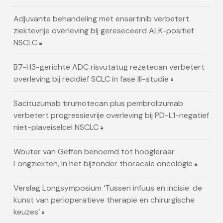
Adjuvante behandeling met ensartinib verbetert
ziektevrije overleving bij gereseceerd ALK-positief
NSCLC
B7-H3-gerichte ADC risvutatug rezetecan verbetert
overleving bij recidief SCLC in fase III-studie
Sacituzumab tirumotecan plus pembrolizumab
verbetert progressievrije overleving bij PD-L1-negatief
niet-plaveiselcel NSCLC
Wouter van Geffen benoemd tot hoogleraar
Longziekten, in het bijzonder thoracale oncologie
Verslag Longsymposium ‘Tussen infuus en incisie: de
kunst van perioperatieve therapie en chirurgische
keuzes’