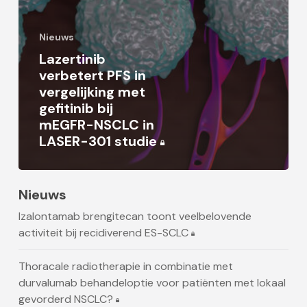
Nieuws
Lazertinib
verbetert PFS in
vergelijking met
gefitinib bij
mEGFR-NSCLC in
LASER-301 studie
Nieuws
Izalontamab brengitecan toont veelbelovende
activiteit bij recidiverend ES-SCLC
Thoracale radiotherapie in combinatie met
durvalumab behandeloptie voor patiënten met lokaal
gevorderd NSCLC?