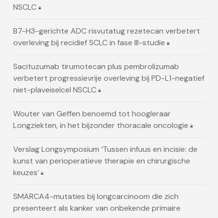
NSCLC
B7-H3-gerichte ADC risvutatug rezetecan verbetert
overleving bij recidief SCLC in fase III-studie
Sacituzumab tirumotecan plus pembrolizumab
verbetert progressievrije overleving bij PD-L1-negatief
niet-plaveiselcel NSCLC
Wouter van Geffen benoemd tot hoogleraar
Longziekten, in het bijzonder thoracale oncologie
Verslag Longsymposium ‘Tussen infuus en incisie: de
kunst van perioperatieve therapie en chirurgische
keuzes’
SMARCA4-mutaties bij longcarcinoom die zich
presenteert als kanker van onbekende primaire