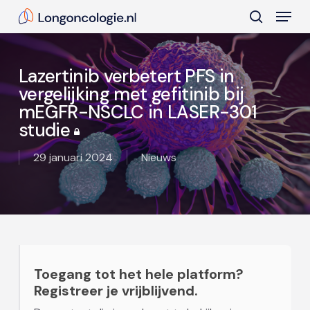
Skip
Menu
to
search
main
Close
content
Menu
Lazertinib verbetert PFS in
vergelijking met gefitinib bij
mEGFR-NSCLC in LASER-301
studie
29 januari 2024
Nieuws
Toegang tot het hele platform?
Registreer je vrijblijvend.