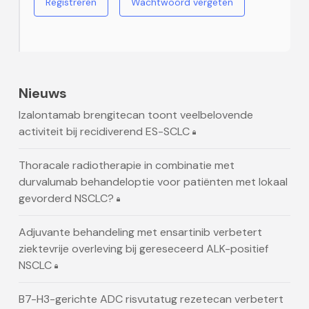
Registreren
Wachtwoord vergeten
Nieuws
Izalontamab brengitecan toont veelbelovende
activiteit bij recidiverend ES-SCLC
Thoracale radiotherapie in combinatie met
durvalumab behandeloptie voor patiënten met lokaal
gevorderd NSCLC?
Adjuvante behandeling met ensartinib verbetert
ziektevrije overleving bij gereseceerd ALK-positief
NSCLC
B7-H3-gerichte ADC risvutatug rezetecan verbetert