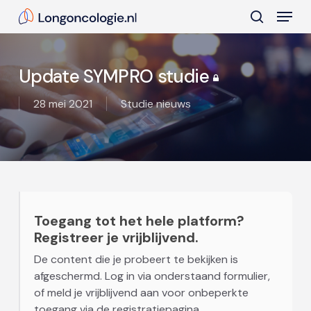
Skip
Menu
to
search
main
Close
content
Menu
Update SYMPRO studie
28 mei 2021
Studie nieuws
Toegang tot het hele platform?
Registreer je vrijblijvend.
De content die je probeert te bekijken is
afgeschermd. Log in via onderstaand formulier,
of meld je vrijblijvend aan voor onbeperkte
toegang via de registratiepagina.