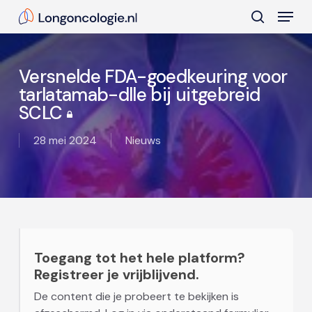
Skip
Menu
to
search
main
Close
content
Menu
Versnelde FDA-goedkeuring voor
tarlatamab-dlle bij uitgebreid
SCLC
28 mei 2024
Nieuws
Toegang tot het hele platform?
Registreer je vrijblijvend.
De content die je probeert te bekijken is