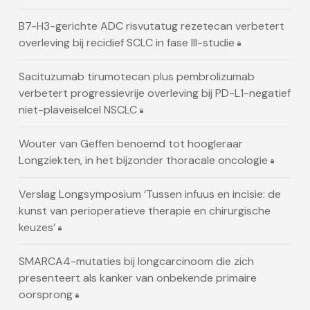
B7-H3-gerichte ADC risvutatug rezetecan verbetert
overleving bij recidief SCLC in fase III-studie
Sacituzumab tirumotecan plus pembrolizumab
verbetert progressievrije overleving bij PD-L1-negatief
niet-plaveiselcel NSCLC
Wouter van Geffen benoemd tot hoogleraar
Longziekten, in het bijzonder thoracale oncologie
Verslag Longsymposium ‘Tussen infuus en incisie: de
kunst van perioperatieve therapie en chirurgische
keuzes’
SMARCA4-mutaties bij longcarcinoom die zich
presenteert als kanker van onbekende primaire
oorsprong