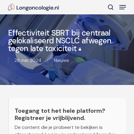
Skip
Menu
to
search
main
Close
content
Menu
Effectiviteit SBRT bij centraal
gelokaliseerd NSCLC afwegen
tegen late toxiciteit
28 mei 2024
Nieuws
Toegang tot het hele platform?
Registreer je vrijblijvend.
De content die je probeert te bekijken is