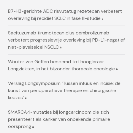
B7-H3-gerichte ADC risvutatug rezetecan verbetert
overleving bij recidief SCLC in fase III-studie
Sacituzumab tirumotecan plus pembrolizumab
verbetert progressievrije overleving bij PD-L1-negatief
niet-plaveiselcel NSCLC
Wouter van Geffen benoemd tot hoogleraar
Longziekten, in het bijzonder thoracale oncologie
Verslag Longsymposium ‘Tussen infuus en incisie: de
kunst van perioperatieve therapie en chirurgische
keuzes’
SMARCA4-mutaties bij longcarcinoom die zich
presenteert als kanker van onbekende primaire
oorsprong