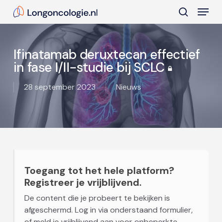
Skip
Menu
to
search
main
Close
content
Menu
Ifinatamab deruxtecan effectief
in fase I/II-studie bij SCLC
28 september 2023
Nieuws
Toegang tot het hele platform?
Registreer je vrijblijvend.
De content die je probeert te bekijken is
afgeschermd. Log in via onderstaand formulier,
of meld je vrijblijvend aan voor onbeperkte