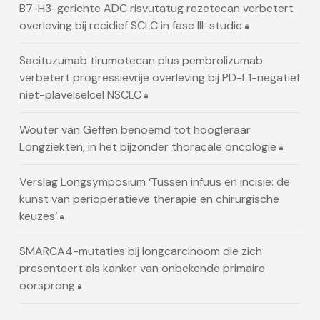
B7-H3-gerichte ADC risvutatug rezetecan verbetert
overleving bij recidief SCLC in fase III-studie
Sacituzumab tirumotecan plus pembrolizumab
verbetert progressievrije overleving bij PD-L1-negatief
niet-plaveiselcel NSCLC
Wouter van Geffen benoemd tot hoogleraar
Longziekten, in het bijzonder thoracale oncologie
Verslag Longsymposium ‘Tussen infuus en incisie: de
kunst van perioperatieve therapie en chirurgische
keuzes’
SMARCA4-mutaties bij longcarcinoom die zich
presenteert als kanker van onbekende primaire
oorsprong