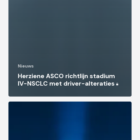
Nieuws
Herziene ASCO richtlijn stadium
IV-NSCLC met driver-alteraties
Nieuwe
studies
bij
NSCLC
met