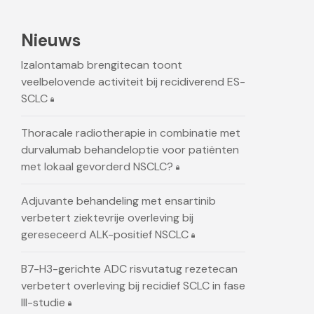
Nieuws
Izalontamab brengitecan toont
veelbelovende activiteit bij recidiverend ES-
SCLC
Thoracale radiotherapie in combinatie met
durvalumab behandeloptie voor patiënten
met lokaal gevorderd NSCLC?
Adjuvante behandeling met ensartinib
verbetert ziektevrije overleving bij
gereseceerd ALK-positief NSCLC
B7-H3-gerichte ADC risvutatug rezetecan
verbetert overleving bij recidief SCLC in fase
III-studie