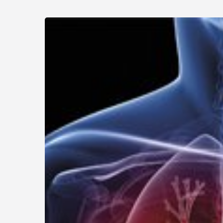
Webinar
over
kleincellig
longkanker