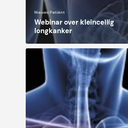
Nieuws Patiënt
Webinar over kleincellig
longkanker
Bevolkingsonderzoek
vanuit
verschillende
perspectieven