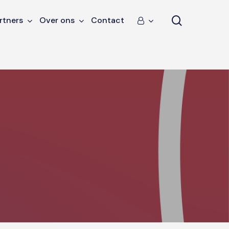
search
rtners
Over ons
Contact