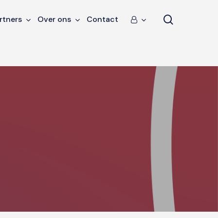
search
rtners
Over ons
Contact