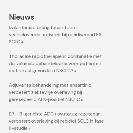
Nieuws
Izalontamab brengitecan toont
veelbelovende activiteit bij recidiverend ES-
SCLC
Thoracale radiotherapie in combinatie met
durvalumab behandeloptie voor patiënten
met lokaal gevorderd NSCLC?
Adjuvante behandeling met ensartinib
verbetert ziektevrije overleving bij
gereseceerd ALK-positief NSCLC
B7-H3-gerichte ADC risvutatug rezetecan
verbetert overleving bij recidief SCLC in fase
III-studie