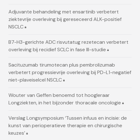
Adjuvante behandeling met ensartinib verbetert
ziektevrije overleving bij gereseceerd ALK-positief
NSCLC
B7-H3-gerichte ADC risvutatug rezetecan verbetert
overleving bij recidief SCLC in fase III-studie
Sacituzumab tirumotecan plus pembrolizumab
verbetert progressievrije overleving bij PD-L1-negatief
niet-plaveiselcel NSCLC
Wouter van Geffen benoemd tot hoogleraar
Longziekten, in het bijzonder thoracale oncologie
Verslag Longsymposium ‘Tussen infuus en incisie: de
kunst van perioperatieve therapie en chirurgische
keuzes’