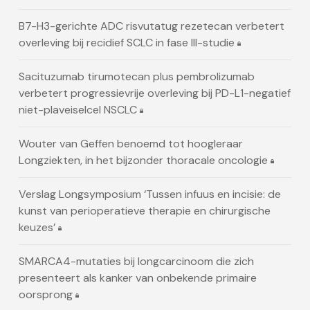
B7-H3-gerichte ADC risvutatug rezetecan verbetert
overleving bij recidief SCLC in fase III-studie
Sacituzumab tirumotecan plus pembrolizumab
verbetert progressievrije overleving bij PD-L1-negatief
niet-plaveiselcel NSCLC
Wouter van Geffen benoemd tot hoogleraar
Longziekten, in het bijzonder thoracale oncologie
Verslag Longsymposium ‘Tussen infuus en incisie: de
kunst van perioperatieve therapie en chirurgische
keuzes’
SMARCA4-mutaties bij longcarcinoom die zich
presenteert als kanker van onbekende primaire
oorsprong