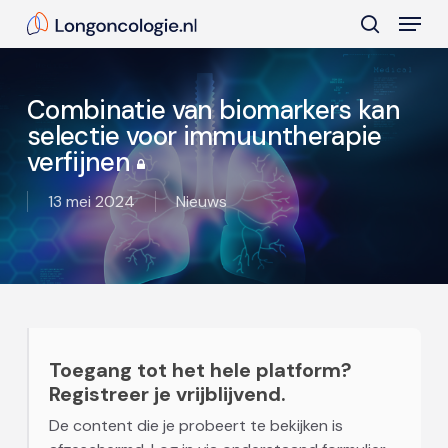
Skip
Menu
to
search
main
Close
content
Menu
Combinatie van biomarkers kan
selectie voor immuuntherapie
verfijnen
13 mei 2024
Nieuws
Toegang tot het hele platform?
Registreer je vrijblijvend.
De content die je probeert te bekijken is